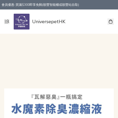
會員優惠-買滿$300即享免郵(順豐智能櫃或順豐站自取)
UniversepetHK