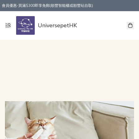
會員優惠-買滿$300即享免郵(順豐智能櫃或順豐站自取)
UniversepetHK