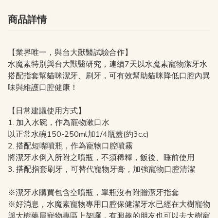
商品詳情
【業界唯一，與台大獸醫試驗合作】
水魔素特別與台大獸醫研究，連續7天以水魔素寵物潔牙水
搭配指套幫貓咪潔牙、刷牙，可有效幫助貓咪降低口腔內異
味與維護口腔健康！
【日常建議使用方式】
1. 加入水碗，作為寵物漱口水
以正常水碗150-250ml加1/4瓶蓋(約3c.c)
2. 搭配短嘴噴瓶，作為寵物口腔噴霧
將潔牙水倒入所附之噴瓶，不須稀釋，飯後、睡前使用
3. 搭配指套刷牙，可替代寵物牙膏，加強寵物口腔清潔
※潔牙水購買包含空噴瓶，單瓶沒有附贈潔牙指套
※好消息，水魔素寵物專用口腔保健潔牙水已經在大樹寵物
與大樹藥局寵物專區上架囉，有興趣的朋友也可以去大樹寵