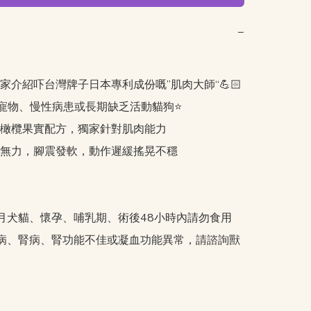
−
家介紹吓台灣牌子日本專利成份嘅”肌肉大師“💪🏻

年寵物、慢性病患或長期缺乏活動貓狗⭐️

利橄欖果實配方，獨家針對肌肉能力

腿無力，腳震發軟，動作遲緩搖晃不穩

月犬貓、懷孕、哺乳期、術後48小時內請勿食用

病、腎病、腎功能不佳或凝血功能異常，請諮詢獸