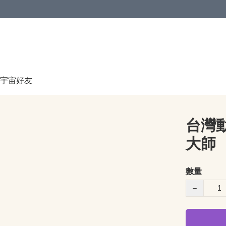
宇宙好友
台灣
大師
數量
−