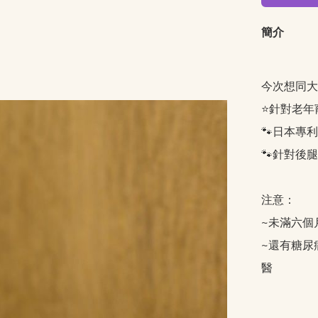
簡介
今次想同大
⭐️針對老
🐾日本專
🐾針對後
注意：

~未滿六個
~還有糖尿