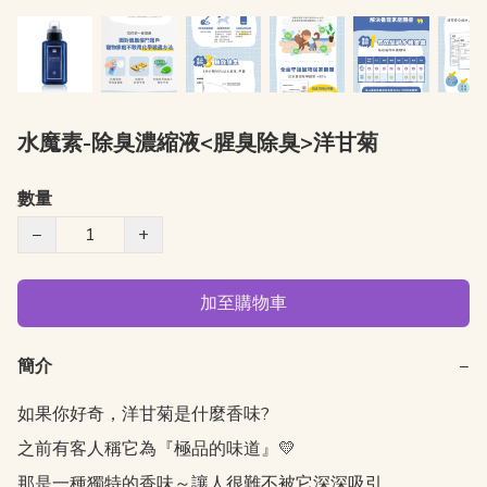
水魔素-除臭濃縮液<腥臭除臭>洋甘菊
數量
−
+
加至購物車
簡介
−
如果你好奇，洋甘菊是什麼香味?

之前有客人稱它為『極品的味道』💛

那是一種獨特的香味～讓人很難不被它深深吸引
