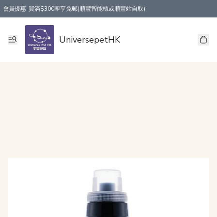
會員優惠-買滿$300即享免郵(順豐智能櫃或順豐站自取)
UniversepetHK