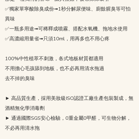
✅獨家單寧酸除臭成份➟1秒分解尿便味、廚餘腥臭等可怕
異味

✅一瓶多用途➟可稀釋成噴霧、搭配水氧機、拖地水使用

✅高濃縮用量省➟只須10ml，用再多也不用心疼

100%中性植萃不刺激，各式地板材質都適用

不用擔心毛孩舔到地板，也不必再用清水拖過

去不掉的臭味

► 高品質生產，採用美妝級ISO認證工廠生產包裝製成，無
酒精無化學消毒劑

► 通過國際SGS安心檢驗，0重金屬0甲醛，可生物分解，
不必再用清水拖
